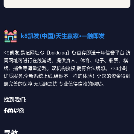
K8凯发,易记网址💞【baidu.ag】💞首存即送十年信誉平台,访
问网址可进行在线游戏。提供真人、体育、电子、彩票、棋
牌、捕鱼等海量游戏。双机构授权,拥有合法牌照。724小时
优质服务,全新系统上线,给你不一样的体验！让您的资金得到
最完善的保障,无后顾之忧,专业值得信赖的网站。
找到我们:
导航