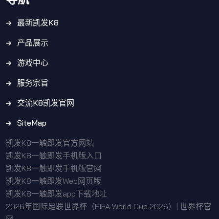
最新凯发K8
产品展示
游戏中心
服务宗旨
交流K8凯发官网
SiteMap
凯发K8一触即发官方网站
凯发K8一触即发手机版入口
凯发K8一触即发手机版官网
凯发K8一触即发Web网页版
凯发K8一触即发app下载地址
2026年国际足联世界杯（FIFA World Cup 2026）| 世界杯官