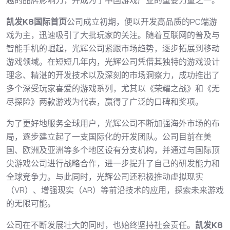
越的品牌影响力，并成为了中国游戏产业的重要力量之一。
凯发K8国际首页
公司成立初期，便以开发高品质的PC端游
戏为主，迅速吸引了大批玩家的关注。随着互联网的普及与
智能手机的崛起，光辉公司紧跟市场趋势，逐步拓展到移动
游戏领域。在短短几年内，光辉公司凭借其独特的游戏设计
理念、精湛的开发技术以及深刻的市场洞察力，成功推出了
多个深受玩家喜爱的游戏系列，尤其以《荣耀之战》和《无
尽探险》两款游戏为代表，赢得了广泛的口碑和奖项。
为了更好地服务全球用户，光辉公司不断加强海外市场的布
局，逐步建立起了一支国际化的开发团队。公司目前在美
国、欧洲及亚洲等多个地区设有分支机构，并通过与国际顶
尖游戏公司进行战略合作，进一步提升了自己的研发能力和
全球竞争力。与此同时，光辉公司还积极推动虚拟现实
（VR）、增强现实（AR）等前沿技术的应用，探索未来游戏
的无限可能。
公司在不断发展壮大的同时，也始终坚持社会责任。
凯发K8