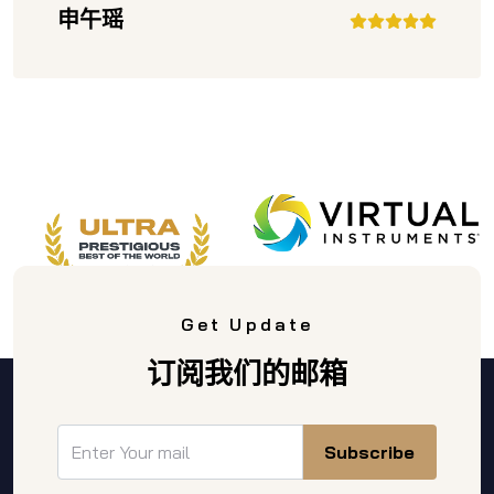
申午瑶
Get Update
订阅我们的邮箱
Subscribe