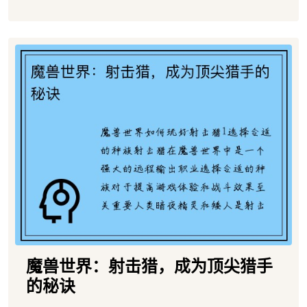
魔兽世界：射击猎，成为顶尖猎手
的秘诀