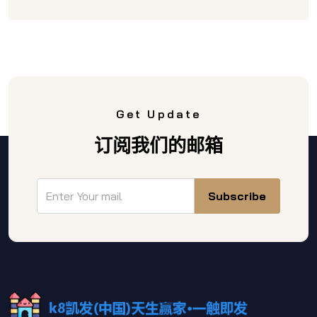
Get Update
订阅我们的邮箱
Subscribe