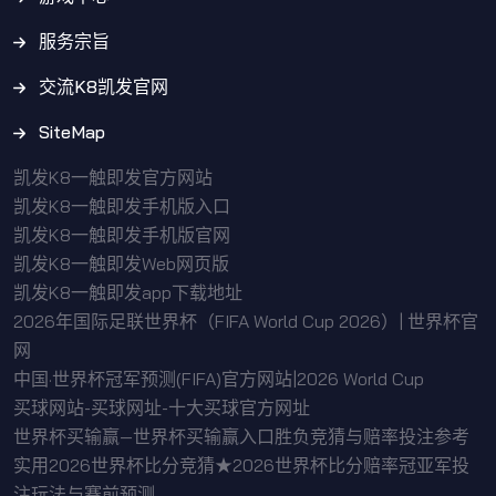
服务宗旨
交流K8凯发官网
SiteMap
凯发K8一触即发官方网站
凯发K8一触即发手机版入口
凯发K8一触即发手机版官网
凯发K8一触即发Web网页版
凯发K8一触即发app下载地址
2026年国际足联世界杯（FIFA World Cup 2026）| 世界杯官
网
中国·世界杯冠军预测(FIFA)官方网站|2026 World Cup
买球网站-买球网址-十大买球官方网址
世界杯买输赢—世界杯买输赢入口胜负竞猜与赔率投注参考
实用2026世界杯比分竞猜★2026世界杯比分赔率冠亚军投
注玩法与赛前预测