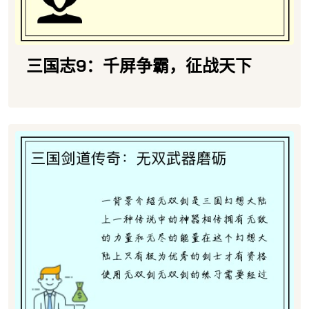
三国志9：千屏争霸，征战天下