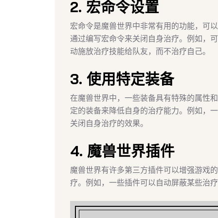
2. 宏命令设置
宏命令是魔兽世界中非常有用的功能，可以
通过编写宏命令来关闭自身治疗。例如，可
动施放治疗技能给队友，而不治疗自己。
3. 使用特定装备
在魔兽世界中，一些装备具有特殊的属性和
定的装备来降低自身的治疗能力。例如，一
关闭自身治疗的效果。
4. 魔兽世界插件
魔兽世界有许多第三方插件可以增强游戏的
疗。例如，一些插件可以自动屏蔽某些治疗