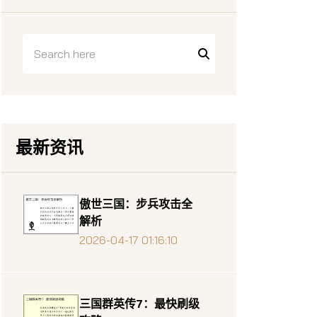
最新资讯
傲世三国：步兵攻击全
解析
2026-04-17 01:16:10
三国群英传7：最快刷级