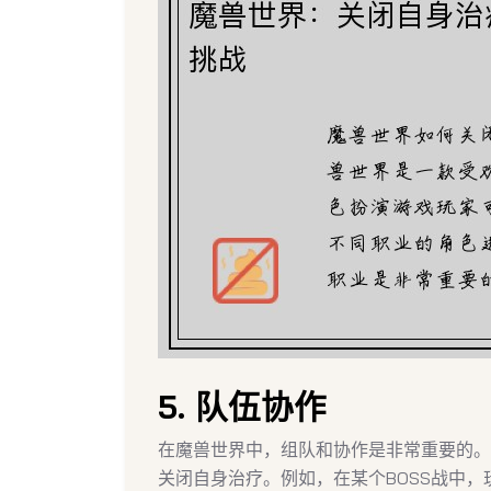
5. 队伍协作
在魔兽世界中，组队和协作是非常重要的。
关闭自身治疗。例如，在某个BOSS战中