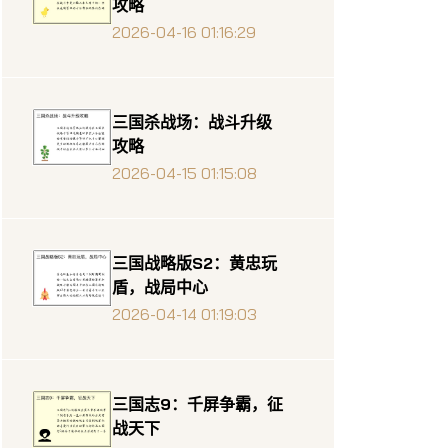
攻略
2026-04-16 01:16:29
三国杀战场：战斗升级
攻略
2026-04-15 01:15:08
三国战略版S2：黄忠玩
盾，战局中心
2026-04-14 01:19:03
三国志9：千屏争霸，征
战天下