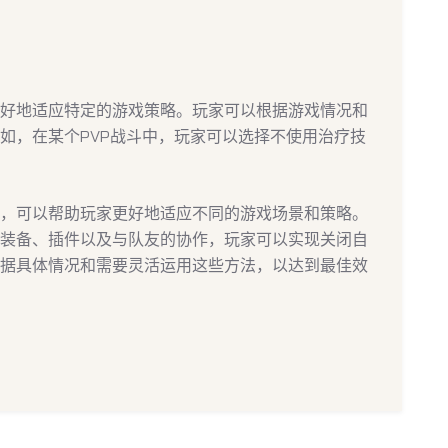
好地适应特定的游戏策略。玩家可以根据游戏情况和
如，在某个PVP战斗中，玩家可以选择不使用治疗技
，可以帮助玩家更好地适应不同的游戏场景和策略。
装备、插件以及与队友的协作，玩家可以实现关闭自
据具体情况和需要灵活运用这些方法，以达到最佳效