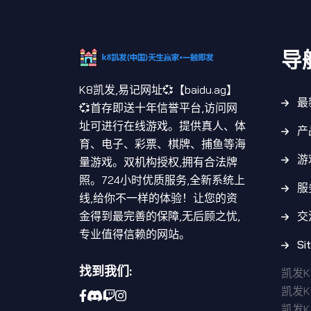
导
K8凯发,易记网址💞【baidu.ag】
最
💞首存即送十年信誉平台,访问网
址可进行在线游戏。提供真人、体
产
育、电子、彩票、棋牌、捕鱼等海
游
量游戏。双机构授权,拥有合法牌
照。724小时优质服务,全新系统上
服
线,给你不一样的体验！让您的资
金得到最完善的保障,无后顾之忧,
交
专业值得信赖的网站。
Si
找到我们:
凯发
凯发
凯发