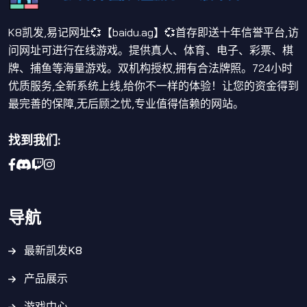
K8凯发,易记网址💞【baidu.ag】💞首存即送十年信誉平台,访
问网址可进行在线游戏。提供真人、体育、电子、彩票、棋
牌、捕鱼等海量游戏。双机构授权,拥有合法牌照。724小时
优质服务,全新系统上线,给你不一样的体验！让您的资金得到
最完善的保障,无后顾之忧,专业值得信赖的网站。
找到我们:
导航
最新凯发K8
产品展示
游戏中心