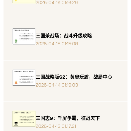
2026-04-16 01:16:29
三国杀战场：战斗升级攻略
2026-04-15 01:15:08
三国战略版S2：黄忠玩盾，战局中心
2026-04-14 01:19:03
三国志9：千屏争霸，征战天下
2026-04-13 01:17:21