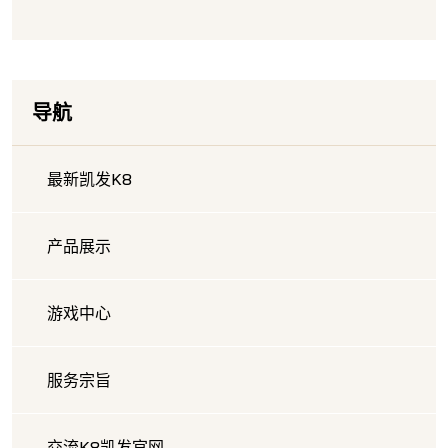
导航
最新凯发K8
产品展示
游戏中心
服务宗旨
交流K8凯发官网