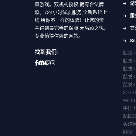
游
量游戏。双机构授权,拥有合法牌
照。724小时优质服务,全新系统上
服
线,给你不一样的体验！让您的资
金得到最完善的保障,无后顾之忧,
交
专业值得信赖的网站。
Si
找到我们:
凯发
凯发
凯发
凯发K
凯发K
202
Worl
中国·
站|202
买球
网址